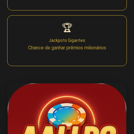
Bet
🏆
Win
Jackpots Gigantes
Chance de ganhar prêmios milionários
APP
📱 Download
APK
Download
Baixar