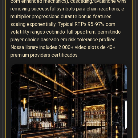
com enhanced mechanics), cascading/avalanche wins
removing successful symbols para chain reactions, e
multiplier progressions durante bonus features
scaling exponentially. Typical RTPs 95-97% com
volatility ranges cobrindo full spectrum, permitindo
player choice baseado em risk tolerance profiles.
Nossa library includes 2.000+ video slots de 40+
premium providers certificados.