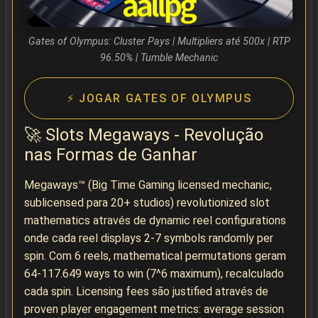
Gates of Olympus: Cluster Pays | Multipliers até 500x | RTP
96.50% | Tumble Mechanic
⚡ JOGAR GATES OF OLYMPUS
🚀 Slots Megaways - Revolução
nas Formas de Ganhar
Megaways™ (Big Time Gaming licensed mechanic,
sublicensed para 20+ studios) revolutionized slot
mathematics através de dynamic reel configurations
onde cada reel displays 2-7 symbols randomly per
spin. Com 6 reels, mathematical permutations geram
64-117.649 ways to win (7^6 maximum), recalculado
cada spin. Licensing fees são justified através de
proven player engagement metrics: average session