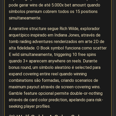
pode gerar wins de até 5.000x bet amount quando
símbolos premium cobrem todos os 15 positions
simultaneamente.
A narrative structure segue Rich Wilde, explorador
arquetípico inspirado em Indiana Jones, através de
tomb raiding adventures renderizados em arte 2D de
alta fidelidade. O Book symbol funciona como scatter
E wild simultaneamente, triggering 10 free spins
quando 3+ aparecem anywhere on reels. Durante
bonus round, um símbolo aleatório é selected para
expand covering entire reel quando winning
combinations são formadas, criando scenarios de
maximum payout através de screen-covering wins.
Gamble feature opcional permite double-or-nothing
através de card color prediction, apelando para risk-
seeking player profiles.