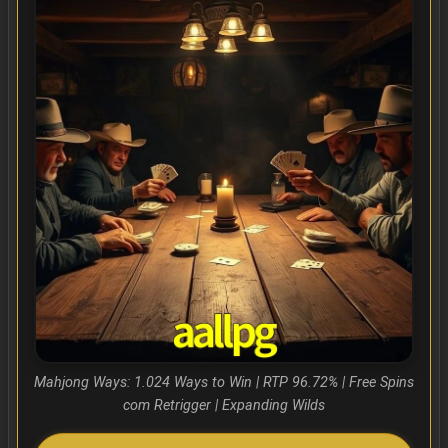
Mahjong Ways: 1.024 Ways to Win | RTP 96.72% | Free Spins
com Retrigger | Expanding Wilds