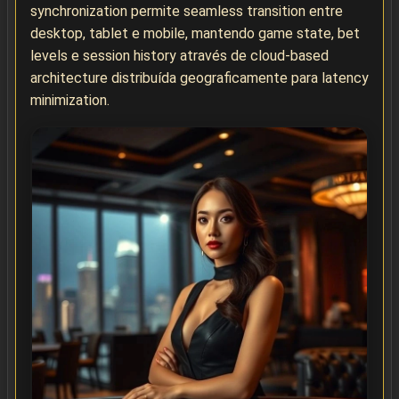
synchronization permite seamless transition entre
desktop, tablet e mobile, mantendo game state, bet
levels e session history através de cloud-based
architecture distribuída geograficamente para latency
minimization.