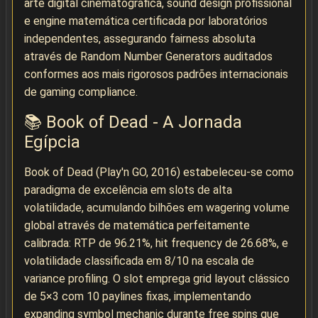
arte digital cinematográfica, sound design profissional
e engine matemática certificada por laboratórios
independentes, assegurando fairness absoluta
através de Random Number Generators auditados
conformes aos mais rigorosos padrões internacionais
de gaming compliance.
📚 Book of Dead - A Jornada
Egípcia
Book of Dead (Play'n GO, 2016) estabeleceu-se como
paradigma de excelência em slots de alta
volatilidade, acumulando bilhões em wagering volume
global através de matemática perfeitamente
calibrada: RTP de 96.21%, hit frequency de 26.68%, e
volatilidade classificada em 8/10 na escala de
variance profiling. O slot emprega grid layout clássico
de 5×3 com 10 paylines fixas, implementando
expanding symbol mechanic durante free spins que