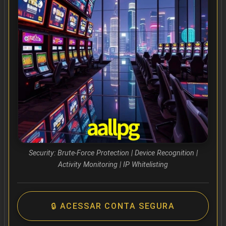
Security: Brute-Force Protection | Device Recognition |
Activity Monitoring | IP Whitelisting
🔒 ACESSAR CONTA SEGURA