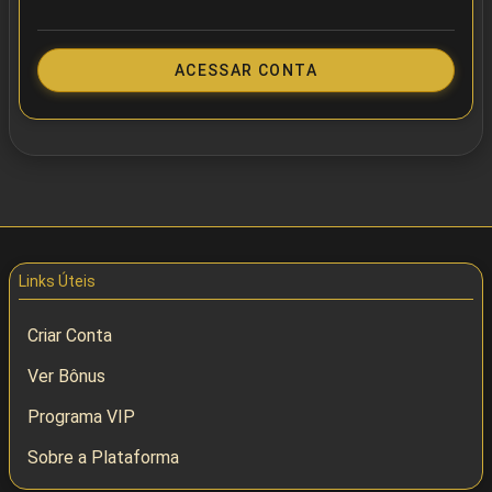
ACESSAR CONTA
Links Úteis
Criar Conta
Ver Bônus
Programa VIP
Sobre a Plataforma