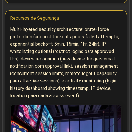
Recursos de Segurança
Multi-layered security architecture: brute-force
protection (account lockout após 5 failed attempts,
exponential backoff: 5min, 15min, 1hr, 24hr), IP
whitelisting optional (restrict logins para approved
IPs), device recognition (new device triggers email
notification com approval link), session management
(concurrent session limits, remote logout capability
para all active sessions), e activity monitoring (login
history dashboard showing timestamp, IP, device,
location para cada access event).