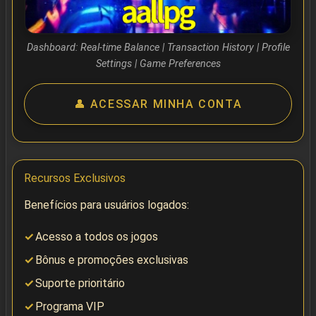
Dashboard: Real-time Balance | Transaction History | Profile
Settings | Game Preferences
👤 ACESSAR MINHA CONTA
Recursos Exclusivos
Benefícios para usuários logados:
Acesso a todos os jogos
Bônus e promoções exclusivas
Suporte prioritário
Programa VIP