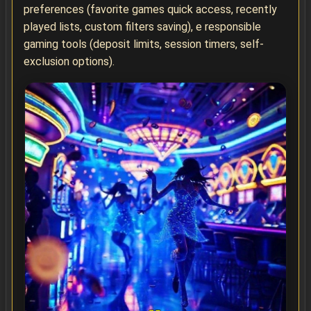
preferences (favorite games quick access, recently
played lists, custom filters saving), e responsible
gaming tools (deposit limits, session timers, self-
exclusion options).