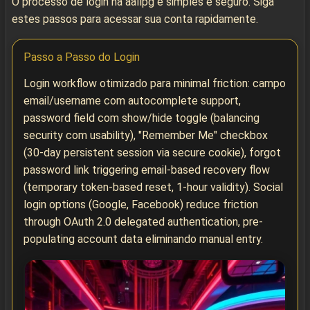
O processo de login na aallpg é simples e seguro. Siga
estes passos para acessar sua conta rapidamente.
Passo a Passo do Login
Login workflow otimizado para minimal friction: campo
email/username com autocomplete support,
password field com show/hide toggle (balancing
security com usability), "Remember Me" checkbox
(30-day persistent session via secure cookie), forgot
password link triggering email-based recovery flow
(temporary token-based reset, 1-hour validity). Social
login options (Google, Facebook) reduce friction
through OAuth 2.0 delegated authentication, pre-
populating account data eliminando manual entry.