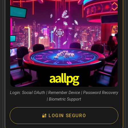
Login: Social OAuth | Remember Device | Password Recovery
| Biometric Support
🔐 LOGIN SEGURO