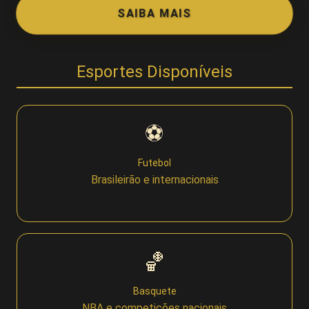
SAIBA MAIS
Lottery
Esportes Disponíveis
👤 Conta
Login
⚽
Cadastro
Futebol
Brasileirão e internacionais
Bônus
VIP
🏀
🏆 Plataforma
Basquete
NBA e competições nacionais
Plataforma