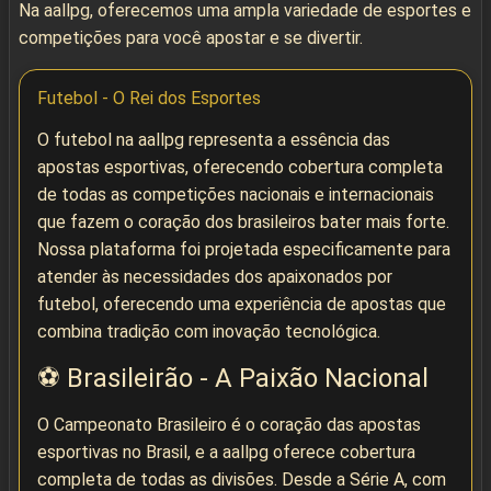
Na aallpg, oferecemos uma ampla variedade de esportes e
competições para você apostar e se divertir.
Futebol - O Rei dos Esportes
O futebol na aallpg representa a essência das
apostas esportivas, oferecendo cobertura completa
de todas as competições nacionais e internacionais
que fazem o coração dos brasileiros bater mais forte.
Nossa plataforma foi projetada especificamente para
atender às necessidades dos apaixonados por
futebol, oferecendo uma experiência de apostas que
combina tradição com inovação tecnológica.
⚽ Brasileirão - A Paixão Nacional
O Campeonato Brasileiro é o coração das apostas
esportivas no Brasil, e a aallpg oferece cobertura
completa de todas as divisões. Desde a Série A, com