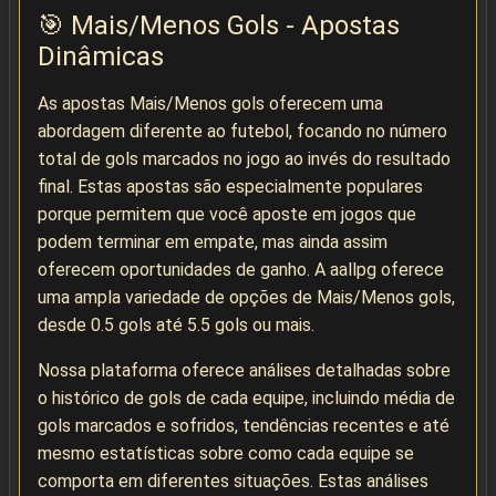
🎯 Mais/Menos Gols - Apostas
Dinâmicas
As apostas Mais/Menos gols oferecem uma
abordagem diferente ao futebol, focando no número
total de gols marcados no jogo ao invés do resultado
final. Estas apostas são especialmente populares
porque permitem que você aposte em jogos que
podem terminar em empate, mas ainda assim
oferecem oportunidades de ganho. A aallpg oferece
uma ampla variedade de opções de Mais/Menos gols,
desde 0.5 gols até 5.5 gols ou mais.
Nossa plataforma oferece análises detalhadas sobre
o histórico de gols de cada equipe, incluindo média de
gols marcados e sofridos, tendências recentes e até
mesmo estatísticas sobre como cada equipe se
comporta em diferentes situações. Estas análises