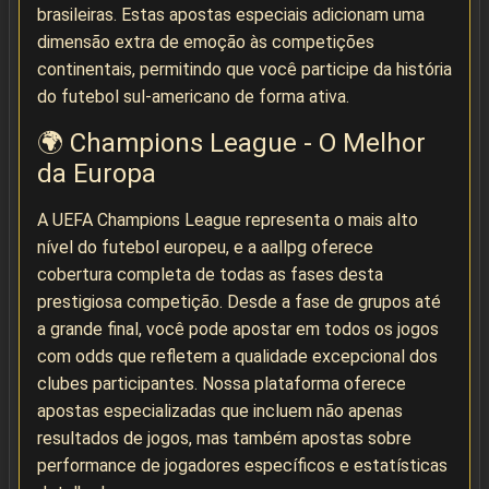
brasileiras. Estas apostas especiais adicionam uma
dimensão extra de emoção às competições
continentais, permitindo que você participe da história
do futebol sul-americano de forma ativa.
🌍 Champions League - O Melhor
da Europa
A UEFA Champions League representa o mais alto
nível do futebol europeu, e a aallpg oferece
cobertura completa de todas as fases desta
prestigiosa competição. Desde a fase de grupos até
a grande final, você pode apostar em todos os jogos
com odds que refletem a qualidade excepcional dos
clubes participantes. Nossa plataforma oferece
apostas especializadas que incluem não apenas
resultados de jogos, mas também apostas sobre
performance de jogadores específicos e estatísticas