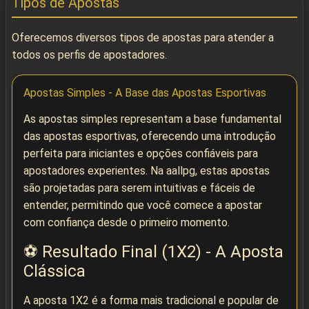
Tipos de Apostas
Oferecemos diversos tipos de apostas para atender a
todos os perfis de apostadores.
Apostas Simples - A Base das Apostas Esportivas
As apostas simples representam a base fundamental
das apostas esportivas, oferecendo uma introdução
perfeita para iniciantes e opções confiáveis para
apostadores experientes. Na aallpg, estas apostas
são projetadas para serem intuitivas e fáceis de
entender, permitindo que você comece a apostar
com confiança desde o primeiro momento.
⚽ Resultado Final (1X2) - A Aposta
Clássica
A aposta 1X2 é a forma mais tradicional e popular de