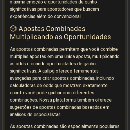
máxima emoção e oportunidades de ganho
significativas para apostadores que buscam
experiências além do convencional.
🎲 Apostas Combinadas -
Multiplicando as Oportunidades
As apostas combinadas permitem que você combine
múltiplas apostas em uma única aposta, multiplicando
as odds e criando oportunidades de ganho
significativas. A aallpg oferece ferramentas
avançadas para criar apostas combinadas, incluindo
calculadoras de odds que mostram exatamente
quanto você pode ganhar com diferentes
combinações. Nossa plataforma também oferece
sugestões de apostas combinadas baseadas em
análises de especialistas.
As apostas combinadas são especialmente populares