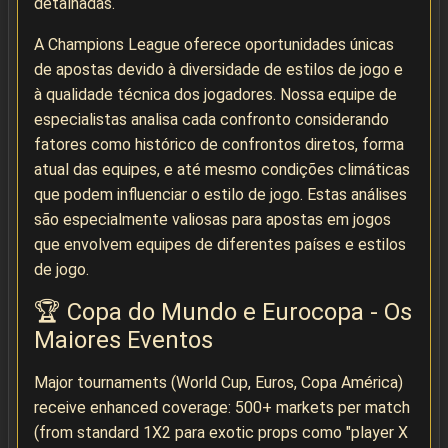
detalhadas.
A Champions League oferece oportunidades únicas
de apostas devido à diversidade de estilos de jogo e
à qualidade técnica dos jogadores. Nossa equipe de
especialistas analisa cada confronto considerando
fatores como histórico de confrontos diretos, forma
atual das equipes, e até mesmo condições climáticas
que podem influenciar o estilo de jogo. Estas análises
são especialmente valiosas para apostas em jogos
que envolvem equipes de diferentes países e estilos
de jogo.
🏆 Copa do Mundo e Eurocopa - Os
Maiores Eventos
Major tournaments (World Cup, Euros, Copa América)
receive enhanced coverage: 500+ markets per match
(from standard 1X2 para exotic props como "player X