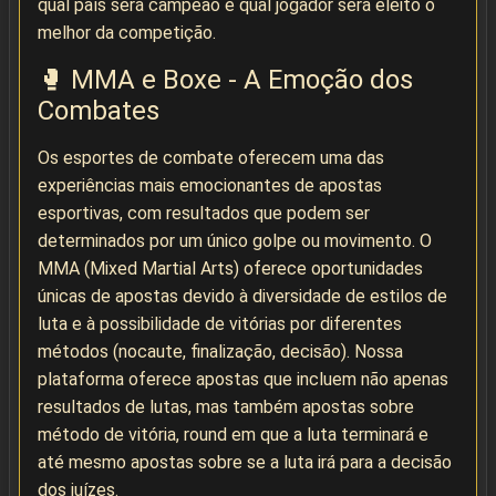
qual país será campeão e qual jogador será eleito o
melhor da competição.
🥊 MMA e Boxe - A Emoção dos
Combates
Os esportes de combate oferecem uma das
experiências mais emocionantes de apostas
esportivas, com resultados que podem ser
determinados por um único golpe ou movimento. O
MMA (Mixed Martial Arts) oferece oportunidades
únicas de apostas devido à diversidade de estilos de
luta e à possibilidade de vitórias por diferentes
métodos (nocaute, finalização, decisão). Nossa
plataforma oferece apostas que incluem não apenas
resultados de lutas, mas também apostas sobre
método de vitória, round em que a luta terminará e
até mesmo apostas sobre se a luta irá para a decisão
dos juízes.