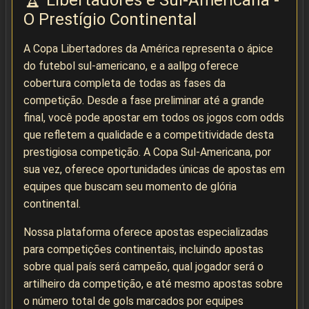
🏆 Libertadores e Sul-Americana -
O Prestígio Continental
A Copa Libertadores da América representa o ápice
do futebol sul-americano, e a aallpg oferece
cobertura completa de todas as fases da
competição. Desde a fase preliminar até a grande
final, você pode apostar em todos os jogos com odds
que refletem a qualidade e a competitividade desta
prestigiosa competição. A Copa Sul-Americana, por
sua vez, oferece oportunidades únicas de apostas em
equipes que buscam seu momento de glória
continental.
Nossa plataforma oferece apostas especializadas
para competições continentais, incluindo apostas
sobre qual país será campeão, qual jogador será o
artilheiro da competição, e até mesmo apostas sobre
o número total de gols marcados por equipes