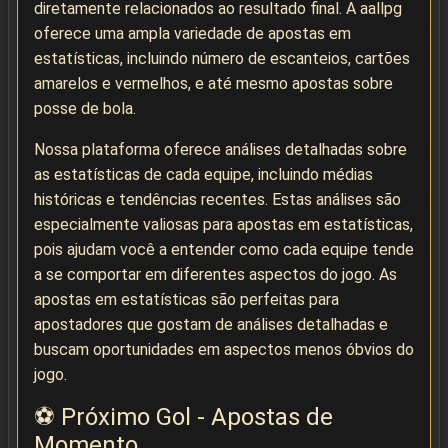
diretamente relacionados ao resultado final. A aallpg
oferece uma ampla variedade de apostas em
estatísticas, incluindo número de escanteios, cartões
amarelos e vermelhos, e até mesmo apostas sobre
posse de bola.
Nossa plataforma oferece análises detalhadas sobre
as estatísticas de cada equipe, incluindo médias
históricas e tendências recentes. Estas análises são
especialmente valiosas para apostas em estatísticas,
pois ajudam você a entender como cada equipe tende
a se comportar em diferentes aspectos do jogo. As
apostas em estatísticas são perfeitas para
apostadores que gostam de análises detalhadas e
buscam oportunidades em aspectos menos óbvios do
jogo.
⚽ Próximo Gol - Apostas de
Momento