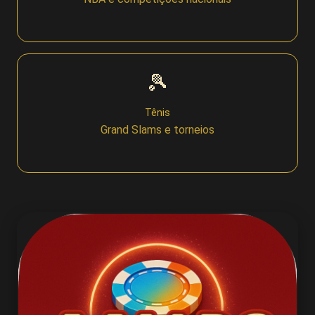
Bet
🎾
Win
Tênis
Grand Slams e torneios
APP
📱 Download
APK
Download
Baixar