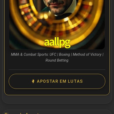
MMA & Combat Sports: UFC | Boxing | Method of Victory |
Round Betting
🥊 APOSTAR EM LUTAS