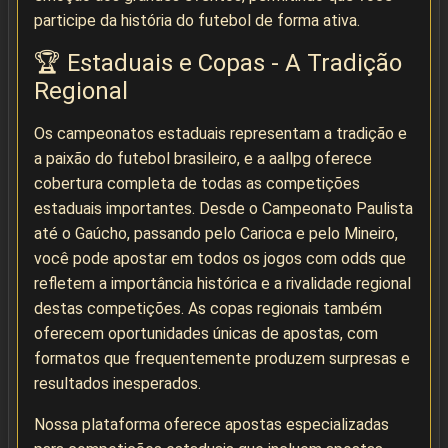
participe da história do futebol de forma ativa.
🏆 Estaduais e Copas - A Tradição
Regional
Os campeonatos estaduais representam a tradição e
a paixão do futebol brasileiro, e a aallpg oferece
cobertura completa de todas as competições
estaduais importantes. Desde o Campeonato Paulista
até o Gaúcho, passando pelo Carioca e pelo Mineiro,
você pode apostar em todos os jogos com odds que
refletem a importância histórica e a rivalidade regional
destas competições. As copas regionais também
oferecem oportunidades únicas de apostas, com
formatos que frequentemente produzem surpresas e
resultados inesperados.
Nossa plataforma oferece apostas especializadas