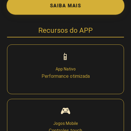
SAIBA MAIS
Lottery
Recursos do APP
👤 Conta
Login
📱
Cadastro
App Nativo
Performance otimizada
Bônus
VIP
🎮
🏆 Plataforma
Jogos Mobile
Controles touch
Plataforma