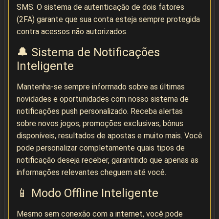
SMS. O sistema de autenticação de dois fatores
(2FA) garante que sua conta esteja sempre protegida
contra acessos não autorizados.
🔔 Sistema de Notificações
Inteligente
Mantenha-se sempre informado sobre as últimas
novidades e oportunidades com nosso sistema de
notificações push personalizado. Receba alertas
sobre novos jogos, promoções exclusivas, bônus
disponíveis, resultados de apostas e muito mais. Você
pode personalizar completamente quais tipos de
notificação deseja receber, garantindo que apenas as
informações relevantes cheguem até você.
📱 Modo Offline Inteligente
Mesmo sem conexão com a internet, você pode