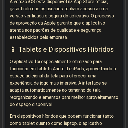
A versão iOS está disponível na App Store oficial,
garantindo que os usuários tenham acesso a uma
versão verificada e segura do aplicativo. O processo
de aprovação da Apple garante que o aplicativo
atenda aos padrões de qualidade e segurança
estabelecidos pela empresa.
📱 Tablets e Dispositivos Híbridos
O aplicativo foi especialmente otimizado para
funcionar em tablets Android e iPads, aproveitando o
espaço adicional da tela para oferecer uma
experiência de jogo mais imersiva. A interface se
adapta automaticamente ao tamanho da tela,
reorganizando elementos para melhor aproveitamento
do espaço disponível.
Em dispositivos híbridos que podem funcionar tanto
como tablet quanto como laptop, o aplicativo