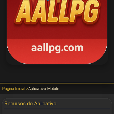
Instalar
🌐 Social & Contato
📱 Telegram
📘 Facebook
Página Inicial
Aplicativo Mobile
Recursos do Aplicativo