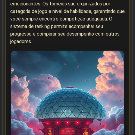
emocionantes. Os torneios são organizados por
categoria de jogo e nível de habilidade, garantindo que
você sempre encontre competição adequada. O
sistema de ranking permite acompanhar seu
progresso e comparar seu desempenho com outros
jogadores.