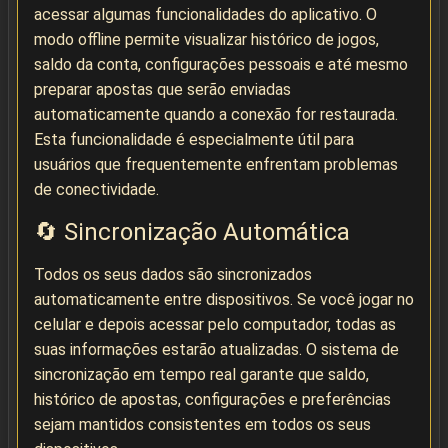
acessar algumas funcionalidades do aplicativo. O
modo offline permite visualizar histórico de jogos,
saldo da conta, configurações pessoais e até mesmo
preparar apostas que serão enviadas
automaticamente quando a conexão for restaurada.
Esta funcionalidade é especialmente útil para
usuários que frequentemente enfrentam problemas
de conectividade.
🔄 Sincronização Automática
Todos os seus dados são sincronizados
automaticamente entre dispositivos. Se você jogar no
celular e depois acessar pelo computador, todas as
suas informações estarão atualizadas. O sistema de
sincronização em tempo real garante que saldo,
histórico de apostas, configurações e preferências
sejam mantidos consistentes em todos os seus