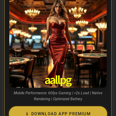
Mobile Performance: 60fps Gaming | <2s Load | Native
Rendering | Optimized Battery
📱 DOWNLOAD APP PREMIUM