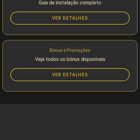
Guia de instalação completo
VER DETALHES
Bônus e Promoções
Veja todos os bônus disponíveis
VER DETALHES