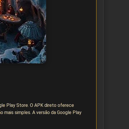
gle Play Store. O APK direto oferece
ção mais simples. A versão da Google Play