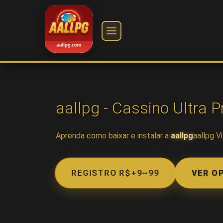
🎰 Jogos
Slot
aallpg - Cassino Ultra 
Cassino
Aprenda como baixar e instalar a
aallpg
aallpg V
Fortune
REGISTRO R$+9~99
VER O
Jogos